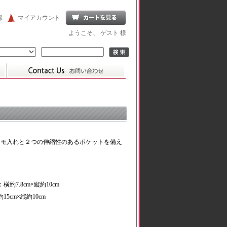
録
マイアカウント
ようこそ、 ゲスト 様
メモ入れと２つの伸縮性のあるポケットを備え
7.8cm×縦約10cm
5cm×縦約10cm