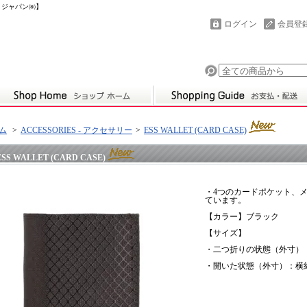
フトジャパン㈱】
ログイン
会員登
ム
>
ACCESSORIES - アクセサリー
>
ESS WALLET (CARD CASE)
ESS WALLET (CARD CASE)
・4つのカードポケット、
ています。
【カラー】ブラック
【サイズ】
・二つ折りの状態（外寸）：横約
・開いた状態（外寸）：横約1