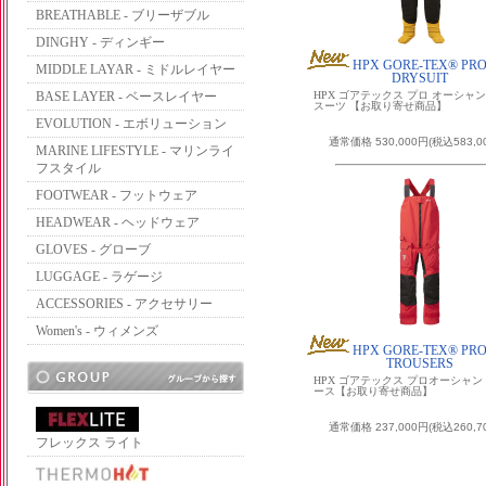
BREATHABLE - ブリーザブル
DINGHY - ディンギー
HPX GORE-TEX® PR
MIDDLE LAYAR - ミドルレイヤー
DRYSUIT
BASE LAYER - ベースレイヤー
HPX ゴアテックス プロ オーシャン
スーツ 【お取り寄せ商品】
EVOLUTION - エボリューション
通常価格 530,000円(税込583,0
MARINE LIFESTYLE - マリンライ
フスタイル
FOOTWEAR - フットウェア
HEADWEAR - ヘッドウェア
GLOVES - グローブ
LUGGAGE - ラゲージ
ACCESSORIES - アクセサリー
Women's - ウィメンズ
HPX GORE-TEX® PR
TROUSERS
HPX ゴアテックス プロオーシャ
ース【お取り寄せ商品】
通常価格 237,000円(税込260,7
フレックス ライト