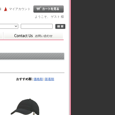
録
マイアカウント
ようこそ、 ゲスト 様
おすすめ順
|
価格順
|
新着順