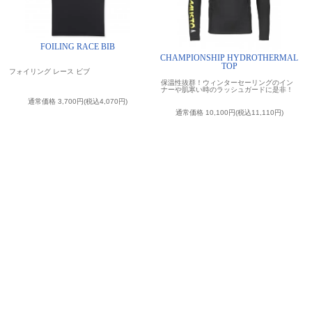
FOILING RACE BIB
CHAMPIONSHIP HYDROTHERMAL
TOP
フォイリング レース ビブ
保温性抜群！ウィンターセーリングのイン
ナーや肌寒い時のラッシュガードに是非！
通常価格 3,700円(税込4,070円)
通常価格 10,100円(税込11,110円)