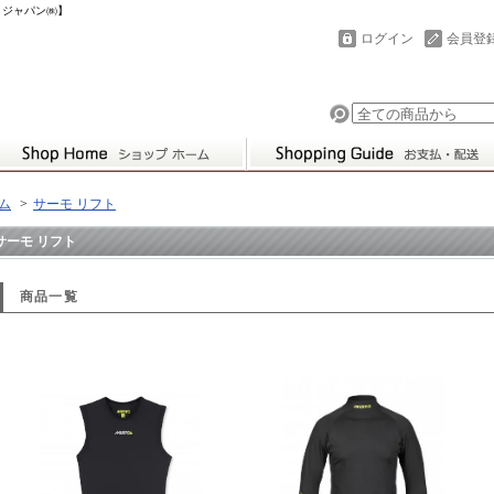
フトジャパン㈱】
ログイン
会員登
ム
>
サーモ リフト
サーモ リフト
商品一覧