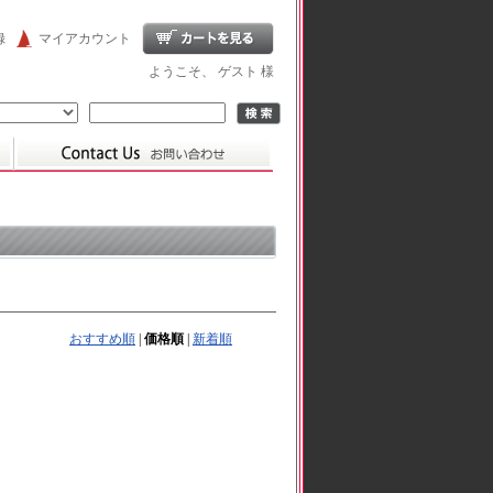
録
マイアカウント
ようこそ、 ゲスト 様
おすすめ順
|
価格順
|
新着順