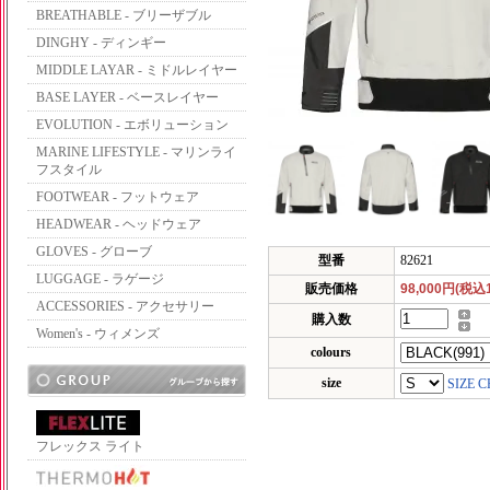
BREATHABLE - ブリーザブル
DINGHY - ディンギー
MIDDLE LAYAR - ミドルレイヤー
BASE LAYER - ベースレイヤー
EVOLUTION - エボリューション
MARINE LIFESTYLE - マリンライ
フスタイル
FOOTWEAR - フットウェア
HEADWEAR - ヘッドウェア
GLOVES - グローブ
型番
82621
LUGGAGE - ラゲージ
販売価格
98,000円(税込1
ACCESSORIES - アクセサリー
購入数
Women's - ウィメンズ
colours
size
SIZE 
フレックス ライト